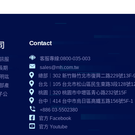
Contact
客服專線:0800-035-003
資訊服
sales@mh.com.tw
長期
總部｜302 新竹縣竹北市復興二路229號13F-
，明竑
台北｜105 台北市松山區民生東路3段128號12
濟部產
桃園｜320 桃園市中壢區青心路232號15F
子公
台中｜414 台中市烏日區高鐵五路156號5F-1
+886 03-5502380
官方 Facebook
官方 Youtube