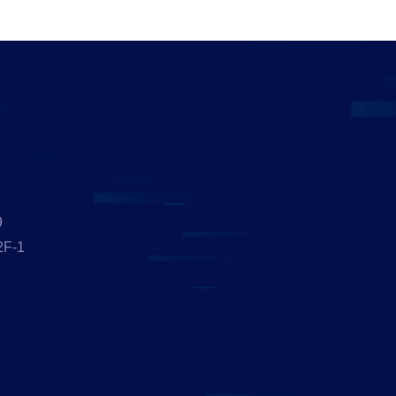
9
F-1