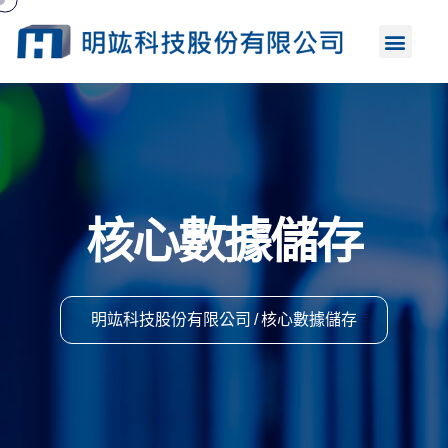
首頁
明竑介紹
產品解決方案
企業資安服務
聯絡我們
核心數據儲存
明竑科技股份有限公司
核心數據儲存